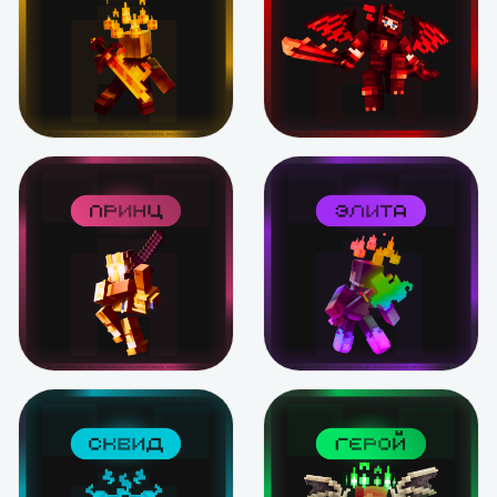
В корзину
Подробнее
Компаньон
Князь
от 599 ₽
от 419 ₽
Подробнее
Подробнее
Принц
Элита
от 349 ₽
от 159 ₽